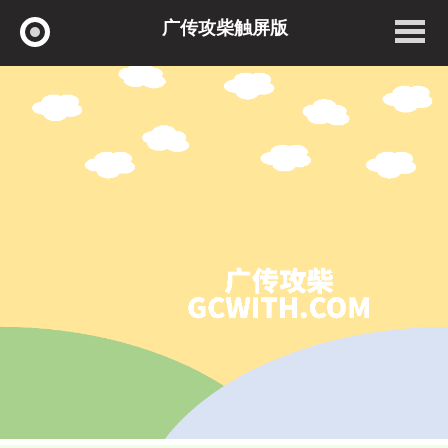
广传攻柴触屏版